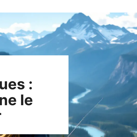
ues :
nne le
r