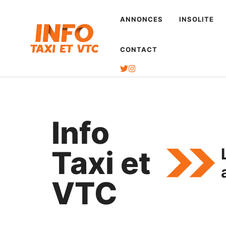
Aller
ANNONCES
INSOLITE
au
contenu
CONTACT
Info
Taxi et
VTC