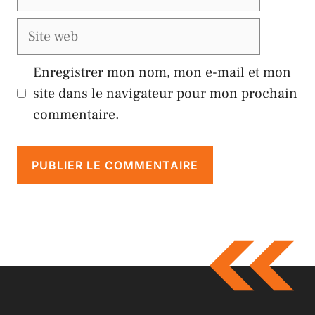
mail
Site
web
Enregistrer mon nom, mon e-mail et mon
site dans le navigateur pour mon prochain
commentaire.
A
l
t
e
r
n