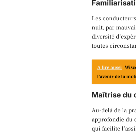
Familiarisat
Les conducteurs 
nuit, par mauvai
diversité d’expé
toutes circonsta
A lire aussi
Wisco
l'avenir de la mob
Maîtrise du 
Au-delà de la p
approfondie du c
qui facilite l’as