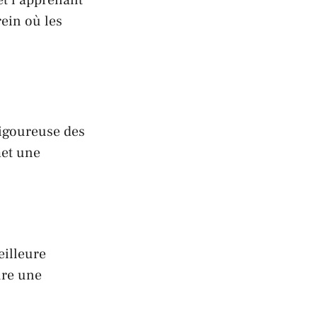
ein où les
rigoureuse des
met une
eilleure
ure une