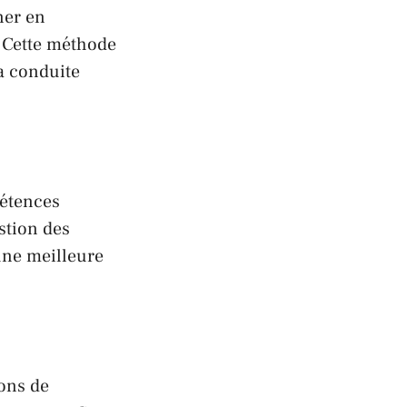
ner en
 Cette méthode
la conduite
pétences
stion des
 une meilleure
ons de