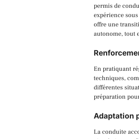
permis de condu
expérience sous
offre une transi
autonome, tout e
Renforcemen
En pratiquant r
techniques, comm
différentes situ
préparation pour
Adaptation p
La conduite acc