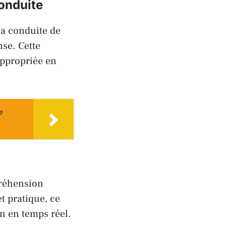
conduite
la conduite de
nse. Cette
appropriée en
e
préhension
t pratique, ce
on en temps réel.