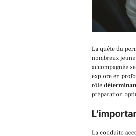
La quête du per
nombreux jeunes.
accompagnée se d
explore en profo
rôle
déterminan
préparation opti
L’importa
La conduite acc