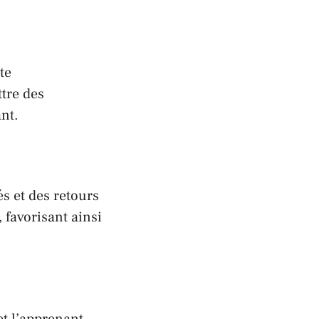
te
tre des
nt.
s et des retours
, favorisant ainsi
t l’apprenant