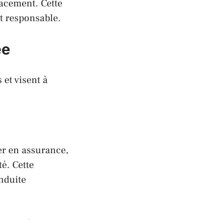
cacement. Cette
t responsable.
ée
et visent à
er en
assurance
,
té. Cette
nduite