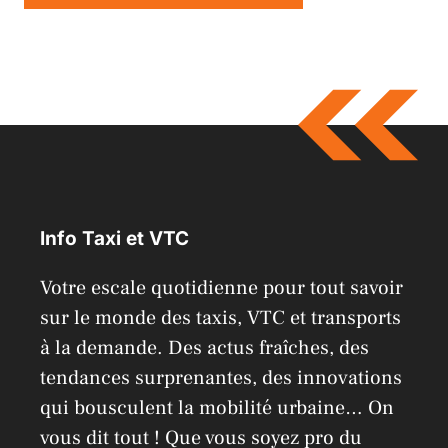
A
l
t
e
r
n
a
Info Taxi et VTC
t
i
Votre escale quotidienne pour tout savoir
v
sur le monde des taxis, VTC et transports
e
à la demande. Des actus fraîches, des
:
tendances surprenantes, des innovations
qui bousculent la mobilité urbaine… On
vous dit tout ! Que vous soyez pro du