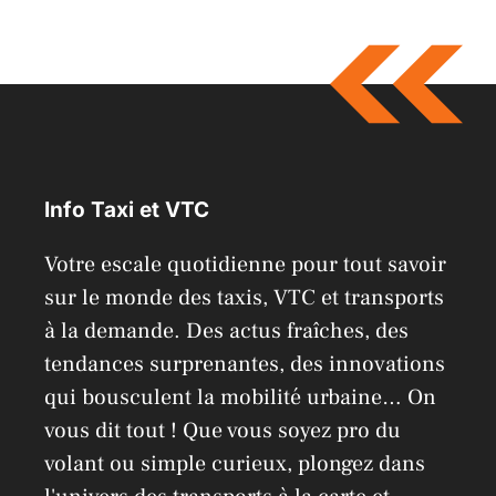
l
t
e
r
n
a
Info Taxi et VTC
t
i
Votre escale quotidienne pour tout savoir
v
sur le monde des taxis, VTC et transports
e
à la demande. Des actus fraîches, des
:
tendances surprenantes, des innovations
qui bousculent la mobilité urbaine… On
vous dit tout ! Que vous soyez pro du
volant ou simple curieux, plongez dans