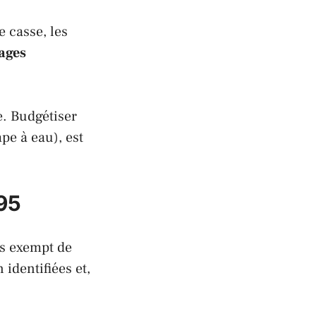
e casse, les
ges
e. Budgétiser
pe à eau), est
 95
as exempt de
 identifiées et,