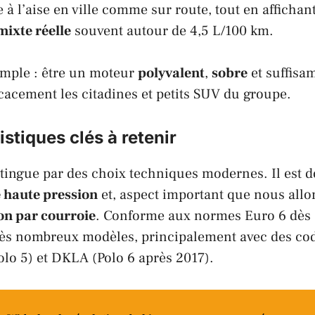
 à l’aise en ville comme sur route, tout en affichan
ixte réelle
souvent autour de 4,5 L/100 km.
imple : être un moteur
polyvalent
,
sobre
et suffisa
cacement les citadines et petits SUV du groupe.
istiques clés à retenir
tingue par des choix techniques modernes. Il est d
e haute pression
et, aspect important que nous allon
on par courroie
. Conforme aux normes
Euro 6
dès s
très nombreux modèles, principalement avec des co
olo 5
) et
DKLA
(
Polo 6
après 2017).