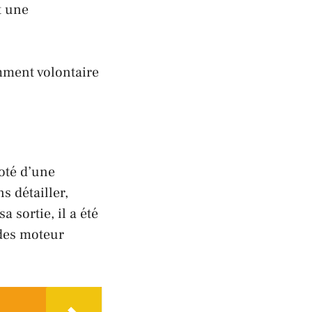
t une
mment volontaire
oté d’une
s détailler,
a sortie, il a été
des moteur