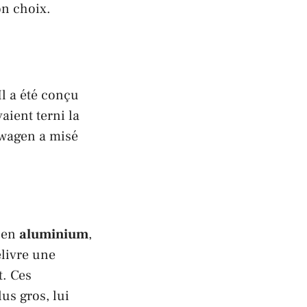
on choix.
 Il a été conçu
aient terni la
swagen
a misé
 en
aluminium
,
délivre une
t. Ces
us gros, lui