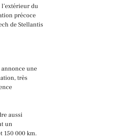
 l’extérieur du
ation précoce
ech
de
Stellantis
annonce une
ation, très
dence
dre aussi
nt un
et 150 000 km.