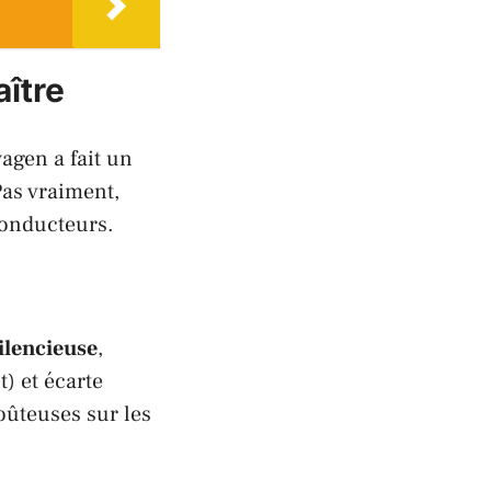
aître
wagen
a fait un
Pas vraiment,
conducteurs.
ilencieuse
,
) et écarte
oûteuses sur les