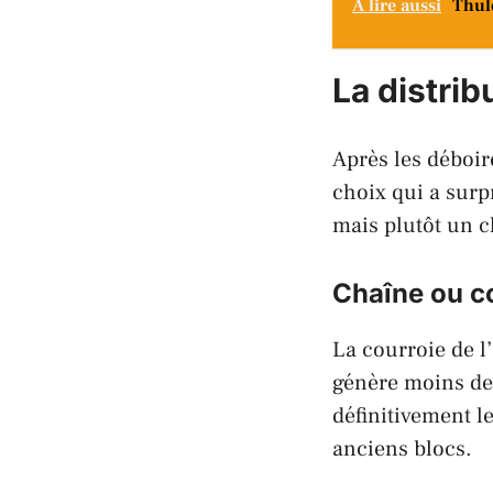
A lire aussi
Thul
La distrib
Après les déboir
choix qui a surpr
mais plutôt un 
Chaîne ou co
La courroie de l’
génère moins de 
définitivement l
anciens blocs.