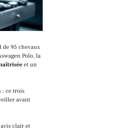
SI de 95 chevaux
kswagen Polo
, la
aîtrisée
et un
: ce trois
eiller avant
vis clair et