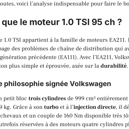
doutes, voici l’analyse indispensable pour faire le b
 que le moteur 1.0 TSI 95 ch ?
e 1.0 TSI appartient à la famille de moteurs
EA211
.
page des problèmes de chaîne de distribution qui av
 génération précédente (EA111). Avec l’EA211,
Volk
on plus simple et éprouvée, axée sur la
durabilité
.
e philosophie signée Volkswagen
n petit bloc
trois cylindres
de 999 cm³ entièrement
9 kg. Grâce à son
turbo
et à l’
injection directe
, il 
chevaux et un couple de 160 Nm disponible très tô
trefois réservées à des moteurs quatre cylindres pl