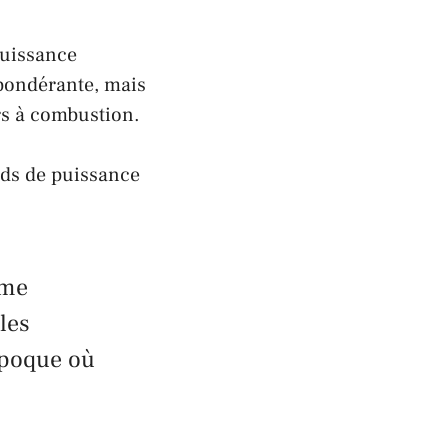
puissance
pondérante, mais
urs à combustion.
rds de puissance
mme
les
époque où