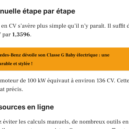
uelle étape par étape
en CV s’avère plus simple qu’il n’y paraît. Il suffit 
W par
1,3596
.
edes-Benz dévoile son Classe G Baby électrique : une
able et stylée !
 moteur de 100 kW équivaut à environ 136 CV. Cet
at précis.
ssources en ligne
z éviter les calculs manuels, de nombreux outils en 