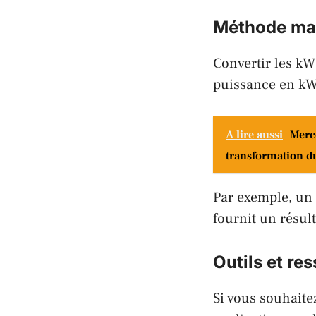
Méthode man
Convertir les kW 
puissance en k
A lire aussi
Merc
transformation dur
Par exemple, un
fournit un résult
Outils et re
Si vous souhaite