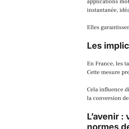
applications mob
instantanée, idé
Elles garantissen
Les impli
En
France
, les 
Cette mesure pre
Cela influence d
la conversion d
L’avenir :
normes d