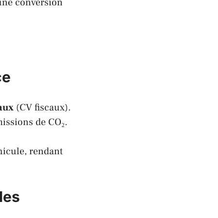
 une conversion
ce
aux
(CV fiscaux).
missions de CO₂.
hicule, rendant
les