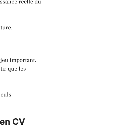
issance réelle du
iture.
njeu important.
tir que les
lculs
 en CV