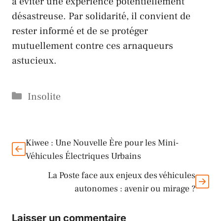
à éviter une expérience potentiellement
désastreuse. Par solidarité, il convient de
rester informé et de se protéger
mutuellement contre ces arnaqueurs
astucieux.
Catégories
Insolite
Kiwee : Une Nouvelle Ère pour les Mini-
Véhicules Électriques Urbains
La Poste face aux enjeux des véhicules
autonomes : avenir ou mirage ?
Laisser un commentaire