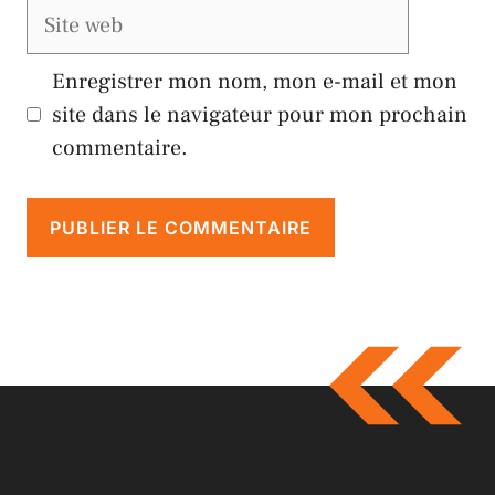
Site
web
Enregistrer mon nom, mon e-mail et mon
site dans le navigateur pour mon prochain
commentaire.
A
l
t
e
r
n
a