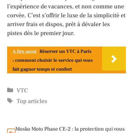
l’expérience de vacances, et non comme une
corvée. C’est s’offrir le luxe de la simplicité et
arriver frais et dispos, prêt à dévaler les
pistes dès le premier jour.
A lire aussi
Réserver un VTC à Paris
: comment choisir le service qui vous
fait gagner temps et confort
Catégories
VTC
Étiquettes
Top articles
Mosko Moto Phase CE-2 : la protection qui vous