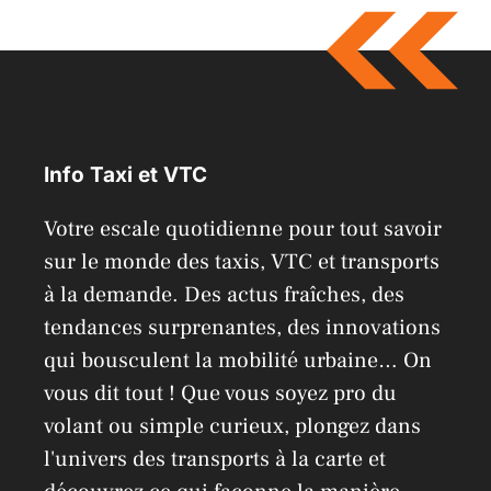
t
e
r
n
a
Info Taxi et VTC
t
i
Votre escale quotidienne pour tout savoir
v
sur le monde des taxis, VTC et transports
e
à la demande. Des actus fraîches, des
:
tendances surprenantes, des innovations
qui bousculent la mobilité urbaine… On
vous dit tout ! Que vous soyez pro du
volant ou simple curieux, plongez dans
l'univers des transports à la carte et