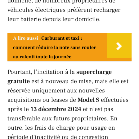
domicile, de nombreux propriétaires de
véhicules électriques préfèrent recharger
leur batterie depuis leur domicile.
A lire aussi
Carburant et taxi :
comment réduire la note sans rouler
au ralenti toute la journée
Pourtant, l’incitation à la
supercharge
gratuite
est à nouveau de mise, mais elle est
réservée uniquement aux nouvelles
acquisitions ou leases de
Model S
effectuées
après le
13 décembre 2024
et n’est pas
transférable aux futurs propriétaires. En
outre, les frais de charge pour usage en
période d’inactivité ou de congestion