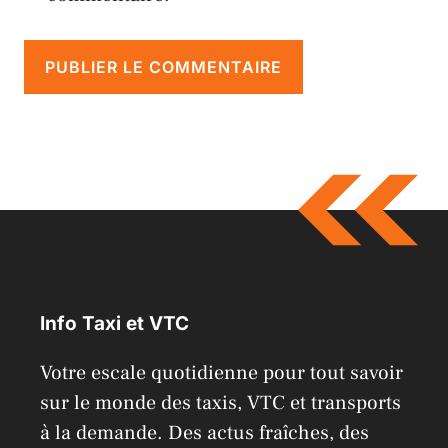
A
l
t
e
r
n
a
Info Taxi et VTC
t
i
Votre escale quotidienne pour tout savoir
v
sur le monde des taxis, VTC et transports
e
à la demande. Des actus fraîches, des