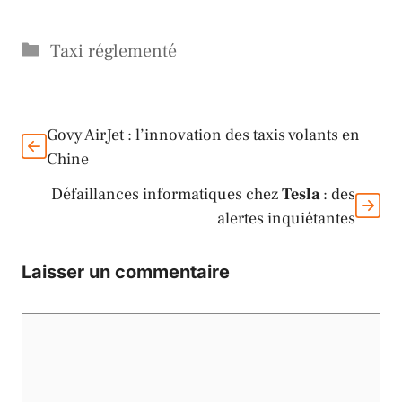
Catégories
Taxi réglementé
Govy AirJet : l’innovation des taxis volants en
Chine
Défaillances informatiques chez
Tesla
: des
alertes inquiétantes
Laisser un commentaire
Commentaire