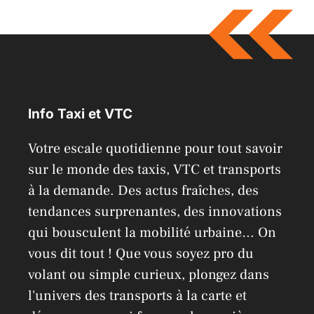
t
e
r
n
a
Info Taxi et VTC
t
i
Votre escale quotidienne pour tout savoir
v
sur le monde des taxis, VTC et transports
e
à la demande. Des actus fraîches, des
:
tendances surprenantes, des innovations
qui bousculent la mobilité urbaine… On
vous dit tout ! Que vous soyez pro du
volant ou simple curieux, plongez dans
l'univers des transports à la carte et