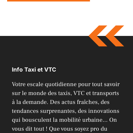
A
l
t
e
r
n
a
Info Taxi et VTC
t
i
Votre escale quotidienne pour tout savoir
v
sur le monde des taxis, VTC et transports
e
à la demande. Des actus fraîches, des
:
tendances surprenantes, des innovations
qui bousculent la mobilité urbaine… On
vous dit tout ! Que vous soyez pro du