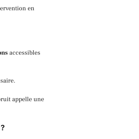
tervention en
ons
accessibles
saire.
bruit appelle une
 ?