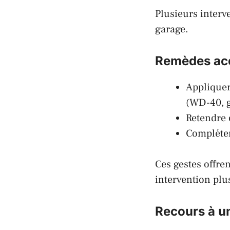
Plusieurs interv
garage.
Remèdes acc
Applique
(WD-40, gr
Retendre 
Compléte
Ces gestes offre
intervention plu
Recours à un