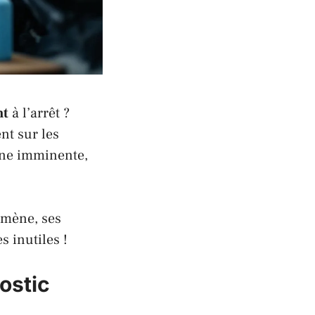
nt
à l’arrêt ?
nt sur les
nne imminente,
omène, ses
 inutiles !
nostic