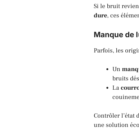
Si le bruit revi
dure
, ces éléme
Manque de lu
Parfois, les orig
Un
manqu
bruits dé
La
courro
couinemen
Contrôler l’état
une solution éc