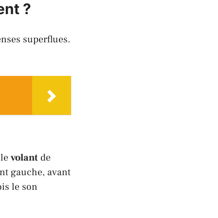
ent ?
penses superflues.
 le
volant
de
ant gauche, avant
ois le son