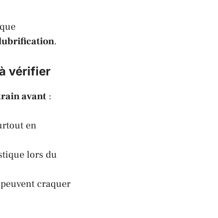
 que
ubrification
.
 vérifier
train avant
:
urtout en
stique lors du
peuvent craquer