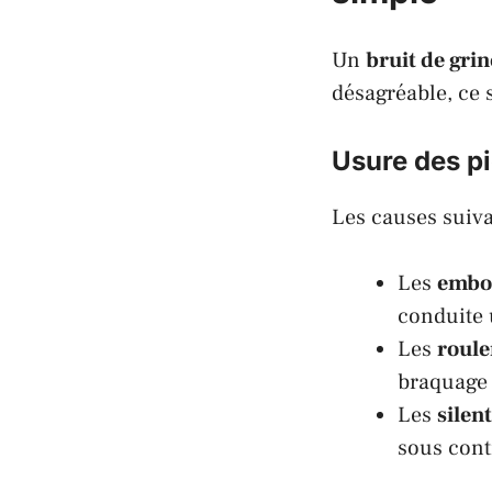
Un
bruit de gri
désagréable, ce 
Usure des pi
Les causes suiv
Les
embo
conduite 
Les
roule
braquage à
Les
silen
sous cont