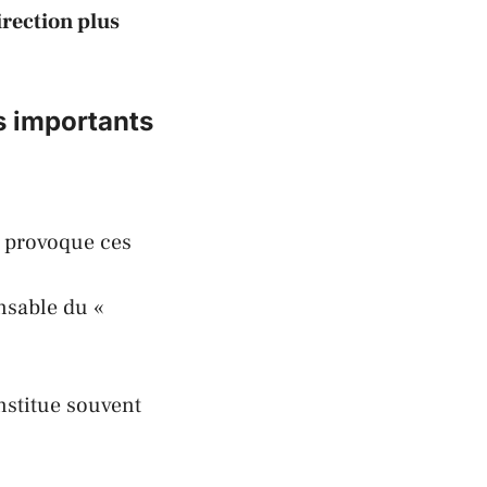
irection plus
ls importants
provoque ces
nsable du «
stitue souvent