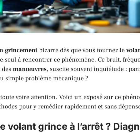
un
grincement
bizarre dès que vous tournez le
vola
le seul à rencontrer ce phénomène. Ce bruit, fréque
s des
manœuvres
, suscite souvent inquiétude : pa
 ou simple problème mécanique ?
 toute votre attention. Voici un exposé sur ce phén
thodes pour y remédier rapidement et sans dépenses
e volant grince à l’arrêt ? Diag