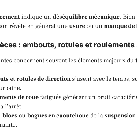
ncement
indique un
déséquilibre mécanique
. Bien
son révèle en général une
usure
ou un
manque de l
èces : embouts, rotules et roulements à
antes concernent souvent les éléments majeurs du
uts
et
rotules de direction
s’usent avec le temps, s
urbaine.
ments de roue
fatigués génèrent un bruit caractéri
 l’arrêt.
t-blocs
ou
bagues en caoutchouc
de la
suspension
rainte.