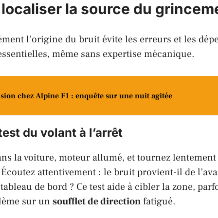
ocaliser la source du grincem
ément l’origine du bruit évite les erreurs et les dé
 essentielles, même sans expertise mécanique.
sion chez Alpine F1 : enquête sur une nuit agitée
test du volant à l’arrêt
ans la voiture, moteur allumé, et tournez lentement
 Écoutez attentivement : le bruit provient-il de l’av
 tableau de bord ? Ce test aide à cibler la zone, parf
blème sur un
soufflet de direction
fatigué.