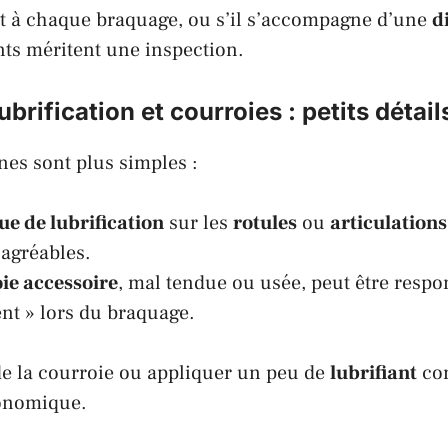
ent à chaque braquage, ou s’il s’accompagne d’une
d
nts méritent une inspection.
brification et courroies : petits détai
ines sont plus simples :
e de lubrification
sur les
rotules
ou
articulations
sagréables.
ie accessoire
, mal tendue ou usée, peut être respo
t » lors du braquage.
 de la courroie ou appliquer un peu de
lubrifiant
con
onomique.